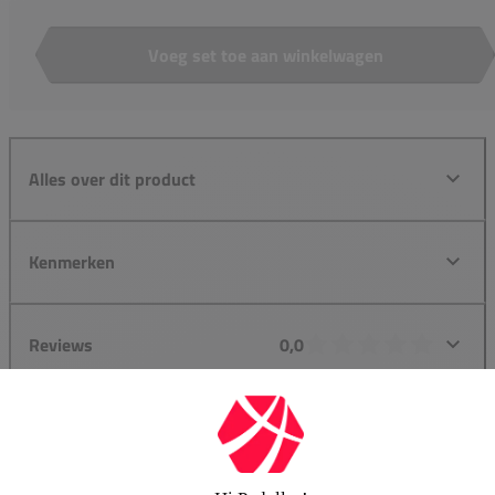
Voeg set toe aan winkelwagen
Aantal
Alles over dit product
Kenmerken
Reviews
0,0