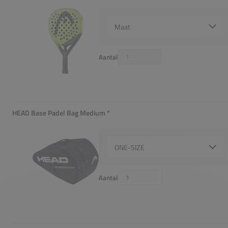
Select {option} for {name}
Aantal
HEAD Base Padel Bag Medium
*
Verplicht
Select {option} for {name}
Aantal