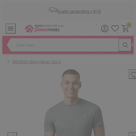
Gratis verzending > €79
0
Verlanglijstj
Winkel
Zoek naar...
Zoeke
Alle Björn Borg Heren Set 4
T