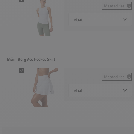
Maatadvies
Select {option} for {name}
Björn Borg Ace Pocket Skirt
Björn Borg Ace Pocket Skirt
Maatadvies
Select {option} for {name}