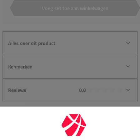
Voeg set toe aan winkelwagen
Aantal
Alles over dit product
Kenmerken
Reviews
0,0