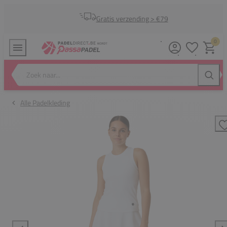
Gratis verzending > €79
0
Verlanglijstj
Winkel
Zoek naar...
Zoeke
Alle Padelkleding
T