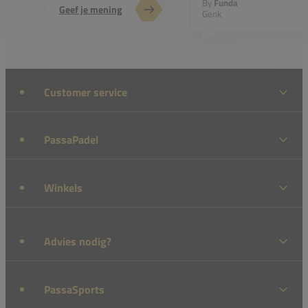
By
Funda
Geef je mening
Genk
Customer service
PassaPadel
Winkels
Advies nodig?
PassaSports