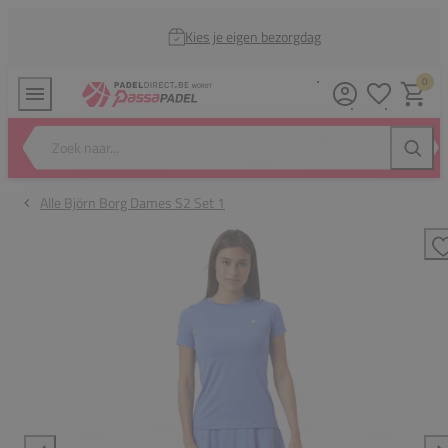
Kies je eigen bezorgdag
0
Verlanglijstj
Winkel
Zoek naar...
Zoeke
Alle Björn Borg Dames S2 Set 1
T