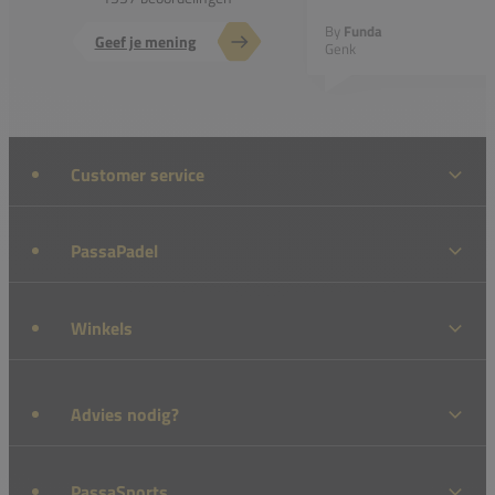
By
Funda
Geef je mening
Genk
Customer service
PassaPadel
Winkels
Advies nodig?
PassaSports