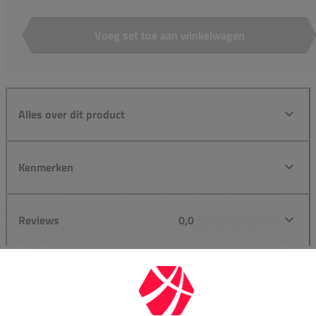
Voeg set toe aan winkelwagen
Aantal
Alles over dit product
Kenmerken
Reviews
0,0