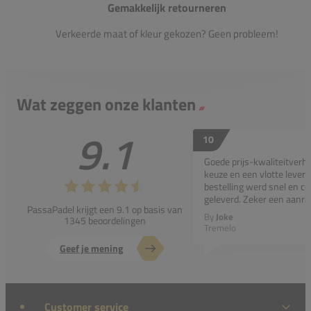
Gemakkelijk retourneren
Verkeerde maat of kleur gekozen? Geen probleem!
Wat zeggen onze klanten
9.1
10
Goede prijs-kwaliteitverho
keuze en een vlotte leveri
bestelling werd snel en co
geleverd. Zeker een aanra
PassaPadel krijgt een 9.1 op basis van
By
Joke
1345 beoordelingen
Tremelo
Geef je mening
Customer service