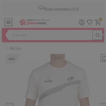
Gratis verzending > €79
0
Verlanglijstj
Winkel
Zoek naar...
Zoeke
Alle Sale
SALE
T