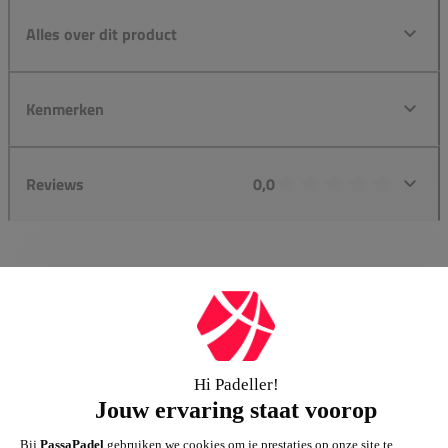
Alles over dit product
Kenmerken
Reviews
0,0
Groot assortiment
Gigantisch assortiment met meer dan 21.000+
artikelen