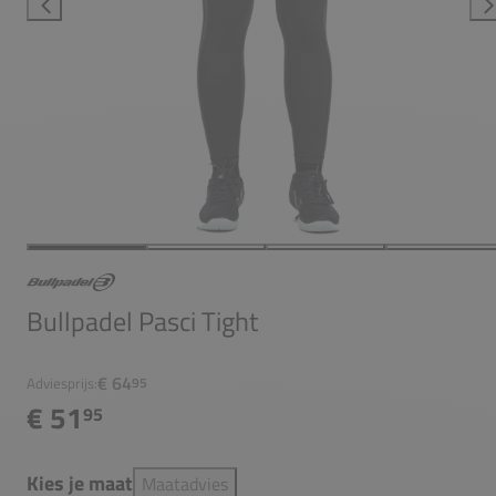
Bullpadel Pasci Tight
€ 64
Adviesprijs:
95
€ 51
95
Kies je maat
Maatadvies