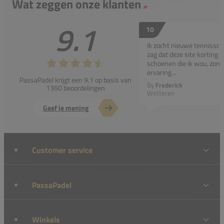
Wat zeggen onze klanten
9.1
10
Ik zocht nieuwe tennissc
zag dat deze site korting g
schoenen die ik wou, zond
ervaring...
PassaPadel krijgt een 9.1 op basis van
By
Frederick
1360 beoordelingen
Wetteren
Geef je mening
Customer service
PassaPadel
Winkels