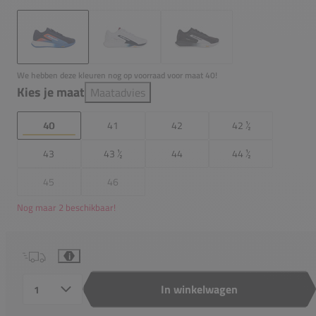
We hebben deze kleuren nog op voorraad voor maat 40!
Kies je maat
Maatadvies
40
41
42
42 ½
43
43 ½
44
44 ½
45
46
Nog maar 2 beschikbaar!
i
In winkelwagen
Aantal