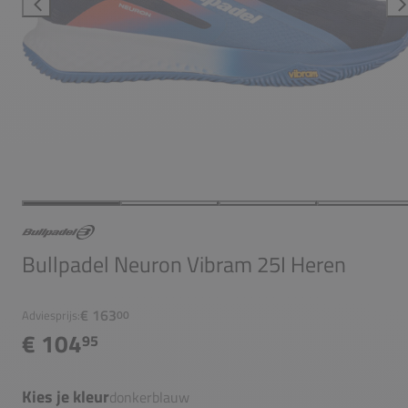
Bullpadel Neuron Vibram 25I Heren
€ 163
Adviesprijs:
00
€ 104
95
Kies je kleur
donkerblauw