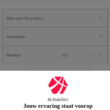
Alles over dit product
Kenmerken
Reviews
0,0
Groot assortiment