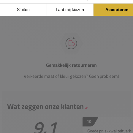
helpen je graag verder.
Gemakkelijk retourneren
Verkeerde maat of kleur gekozen? Geen probleem!
Wat zeggen onze klanten
9.1
10
Goede prijs-kwaliteitverho