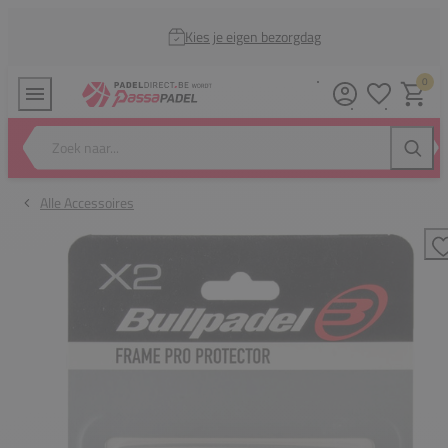
Kies je eigen bezorgdag
0
Verlanglijstj
Winkel
Zoek naar...
Zoeke
Alle Accessoires
T