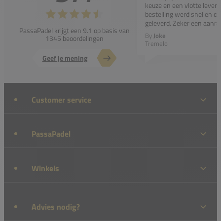
keuze en een vlotte leveri
bestelling werd snel en co
geleverd. Zeker een aanra
PassaPadel krijgt een 9.1 op basis van
By
Joke
1345 beoordelingen
Tremelo
Geef je mening
Customer service
PassaPadel
Winkels
Advies nodig?