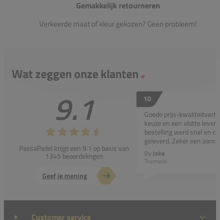
Gemakkelijk retourneren
Verkeerde maat of kleur gekozen? Geen probleem!
Wat zeggen onze klanten
9.1
10
Goede prijs-kwaliteitverho
keuze en een vlotte leveri
bestelling werd snel en co
geleverd. Zeker een aanra
PassaPadel krijgt een 9.1 op basis van
By
Joke
1345 beoordelingen
Tremelo
Geef je mening
Customer service