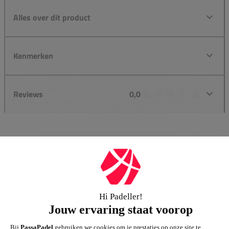
Alles over dit product
Kenmerken
Reviews
0,0
Groot assortiment
Gigantisch assortiment met meer dan 21.000+
artikelen