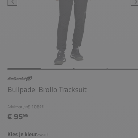
Bullpadel Brollo Tracksuit
€ 106
Adviesprijs:
95
€ 95
95
Kies je kleur
zwart