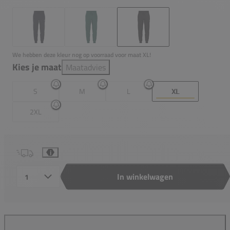
We hebben deze kleur nog op voorraad voor maat XL!
Kies je maat
Maatadvies
S
M
L
XL
2XL
i
In winkelwagen
Aantal