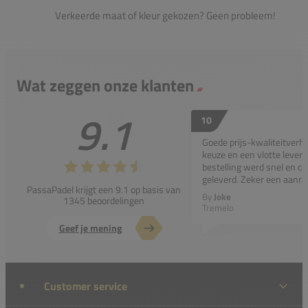
Verkeerde maat of kleur gekozen? Geen probleem!
Wat zeggen onze klanten
9.1
10
Goede prijs-kwaliteitverho
keuze en een vlotte leveri
bestelling werd snel en co
geleverd. Zeker een aanra
PassaPadel krijgt een 9.1 op basis van
By
Joke
1345 beoordelingen
Tremelo
Geef je mening
Customer service