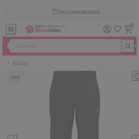
Kies je eigen bezorgdag
0
Verlanglijstj
Winkel
Zoek naar...
Zoeke
Alle Sale
SALE
T