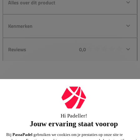
Alles over dit product
Kenmerken
Reviews
0,0
Groot assortiment
Gigantisch assortiment met meer dan 21.000+
artikelen