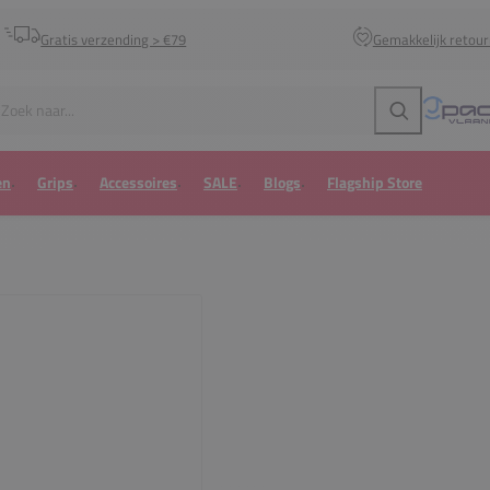
Gratis verzending > €79
Gemakkelijk retou
Zoeken
en
Grips
Accessoires
SALE
Blogs
Flagship Store