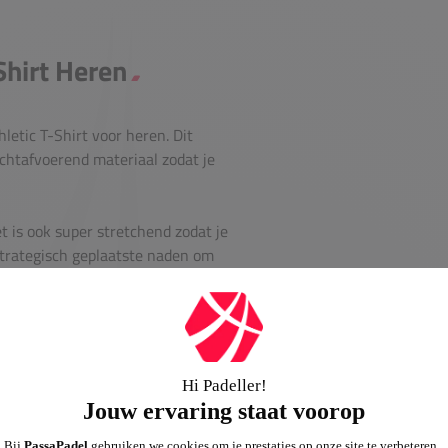
Shirt Heren
letic T-Shirt voor heren. Dit
chtafvoerend materiaal zodat je
t is ook super stretchend zodat je
strategisch geplaatste naden om
 comfort niets tekort.