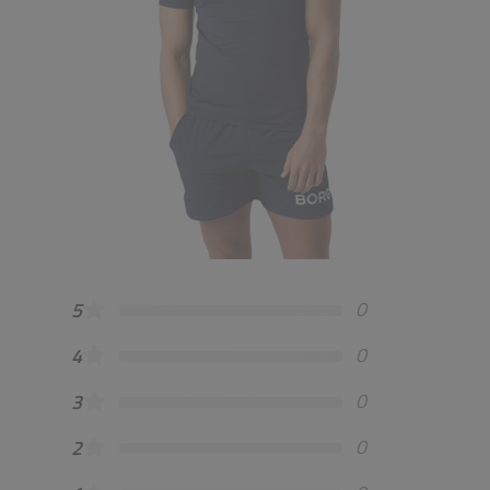
0
5
0
4
0
3
0
2