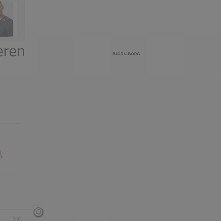
eren
2XL