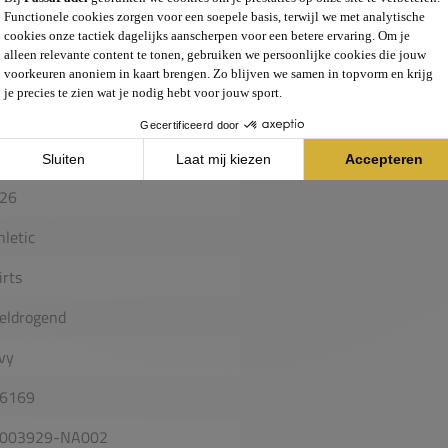
lastaan
ren
ort Sleeve
26
hletic
irts
eldrogend
vy
6169
003929-NA002