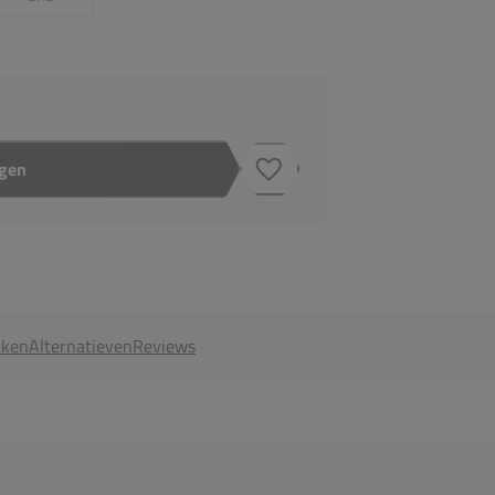
agen
Toevoegen aan verlanglijstje
ken
Alternatieven
Reviews