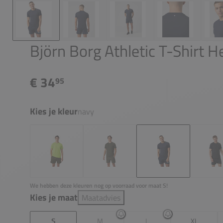
Björn Borg Athletic T-Shirt H
€ 34
95
Kies je kleur
navy
We hebben deze kleuren nog op voorraad voor maat S!
Kies je maat
Maatadvies
S
M
L
XL