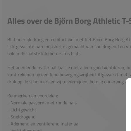
Alles over de Björn Borg Athletic T-
Blijf heerlijk droog en comfortabel met het Björn Borg Borg Ath
lichtgewichte hardloopshirt is gemaakt van sneldrogend en vo
ook in de laatste kilometers fris blijft.
Het ademende materiaal laat je niet alleen goed ventileren, he
kunt rekenen op een fijne bewegingsvrijheid. Afgewerkt met 
druk op de schouders en zij te vermijden, kom je onderweg aan
Kenmerken en voordelen:
- Normale pasvorm met ronde hals
- Lichtgewicht
- Sneldrogend
- Ademend en ventilerend materiaal
- Vochtafvoerend