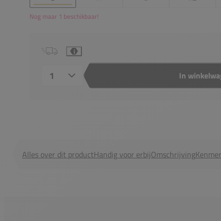
Nog maar 1 beschikbaar!
i
In winkelw
Aantal
Alles over dit product
Handig voor erbij
Omschrijving
Kenmer