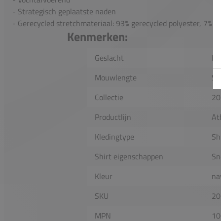
- Strategisch geplaatste naden
- Gerecycled stretchmateriaal: 93% gerecycled polyester, 7% e
Kenmerken:
Geslacht
He
Mouwlengte
Sh
Collectie
20
Productlijn
At
Kledingtype
Sh
Shirt eigenschappen
Sn
Kleur
na
SKU
20
MPN
10