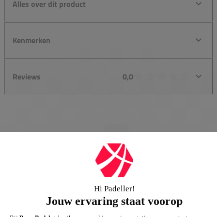
Alles over dit product
Kenmerken
Reviews
0,0
Groot assortiment
Gigantisch assortiment met meer dan 21.000+
artikelen