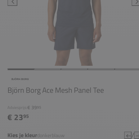
Björn Borg Ace Mesh Panel Tee
€ 39
Adviesprijs:
95
€ 23
95
/
Kies je kleur
donkerblauw