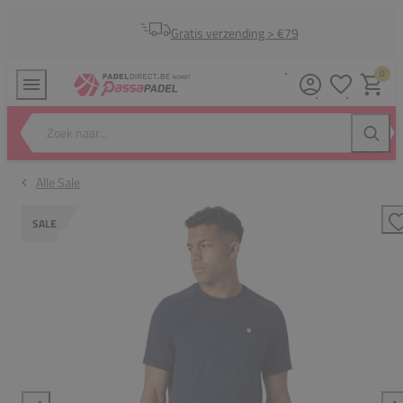
Gratis verzending > €79
0
Verlanglijstj
Winkel
Zoek naar...
Zoeke
Alle Sale
SALE
T