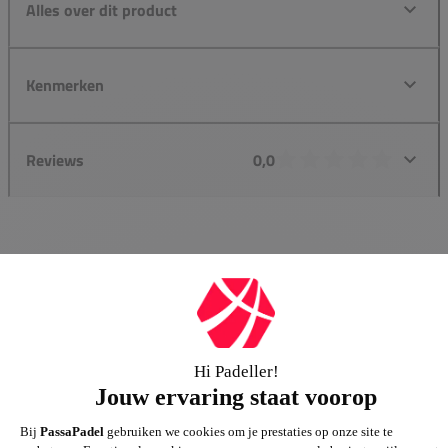
Alles over dit product
Kenmerken
Reviews
0,0
Groot assortiment
Gigantisch assortiment met meer dan 21.000+
artikelen