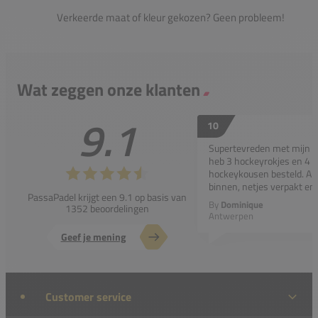
Verkeerde maat of kleur gekozen? Geen probleem!
Wat zeggen onze klanten
9.1
10
Supertevreden met mijn bes
heb 3 hockeyrokjes en 4 p
hockeykousen besteld. All
binnen, netjes verpakt en..
PassaPadel krijgt een 9.1 op basis van
By
Dominique
1352 beoordelingen
Antwerpen
Geef je mening
Customer service