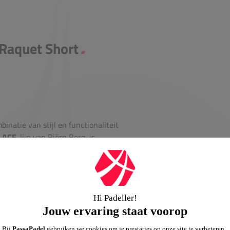
 Raquet Short
inatie van stijl en functionaliteit
e
ACE
-lijn van Björn Borg, is
pvallende roze kleur maak je een
is een uitstekende keuze voor
 short ervoor dat je je volledig
n Borg staat bekend om zijn
short een betrouwbare en