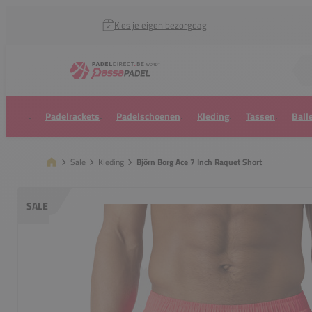
Kies je eigen bezorgdag
Zoek naar...
Padelrackets
Padelschoenen
Kleding
Tassen
Ball
Sale
Kleding
Björn Borg Ace 7 Inch Raquet Short
SALE