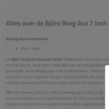
Alles over de Björn Borg Ace 7 Inch
Belangrijkste kenmerken
Kleur: Roze
De
Björn Borg Ace Racquet Short 7 Inch
biedt een unieke comb
voor de sporter. Deze short, onderdeel van de indrukwekkend
ontworpen om je bewegingen niet te belemmeren. Dankzij de o
stijlvolle indruk, ongeacht de sport die je beoefent. De short 
iedereen die waarde hecht aan zowel comfort als prestatie.
Met een ontwerp dat zich richt op bewegingsvrijheid, zorgt deze
kunt concentreren op je sportprestaties. De ACE-lijn van Björ
moderne ontwerpen en kwaliteitsmaterialen, waardoor deze 