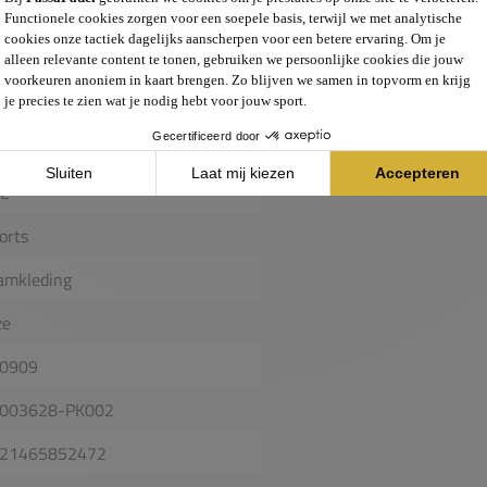
t, deze short biedt de
ren
26
E
orts
amkleding
ze
0909
003628-PK002
21465852472