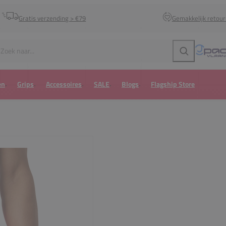
Gratis verzending > €79
Gemakkelijk retou
Zoeken
en
Grips
Accessoires
SALE
Blogs
Flagship Store