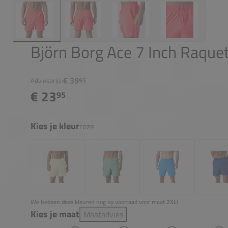
Björn Borg Ace 7 Inch Raquet
€ 39
Adviesprijs:
95
€ 23
95
Kies je kleur
roze
We hebben deze kleuren nog op voorraad voor maat 2XL!
Kies je maat
Maatadvies