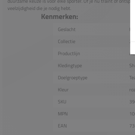
duurzame keuze is voor elke sporter. Of je nu traint of ontspan
veelzijdigheid die je nodig hebt.
Kenmerken:
Geslacht
He
Collectie
20
Productlijn
AC
Kledingtype
Sh
Doelgroeptype
Te
Kleur
ro
SKU
39
MPN
10
EAN
73