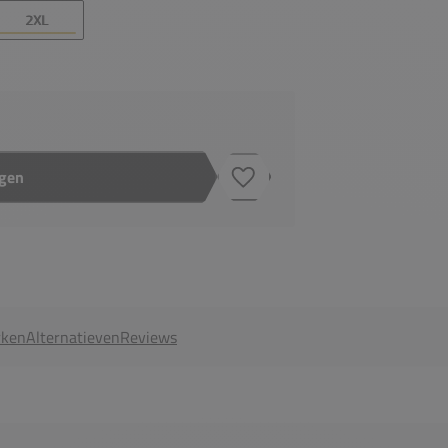
2XL
agen
Toevoegen aan verlanglijstje
ken
Alternatieven
Reviews