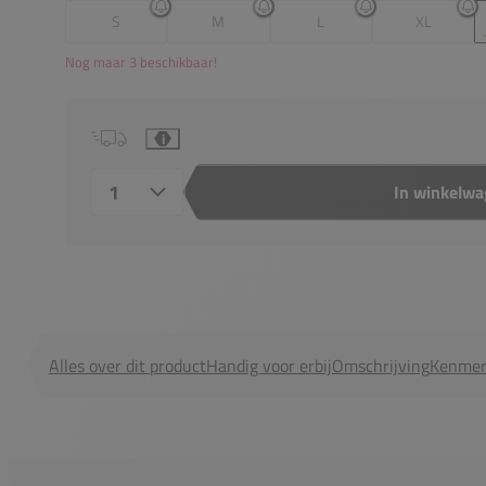
S
M
L
XL
Nog maar 3 beschikbaar!
i
In winkelw
Aantal
Alles over dit product
Handig voor erbij
Omschrijving
Kenmer