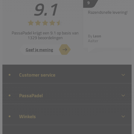
9.1
9
Razendsnelle levering!
PassaPadel krijgt een 9.1 op basis van
By
Leon
1329 beoordelingen
Aalter
Geef je mening
Customer service
PassaPadel
Winkels