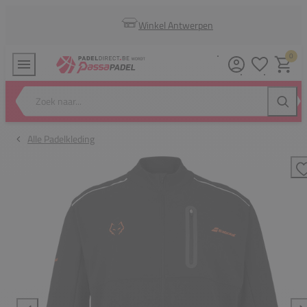
Winkel Antwerpen
0
Verlanglijstj
Winkel
Zoek naar...
Zoeke
Alle Padelkleding
T