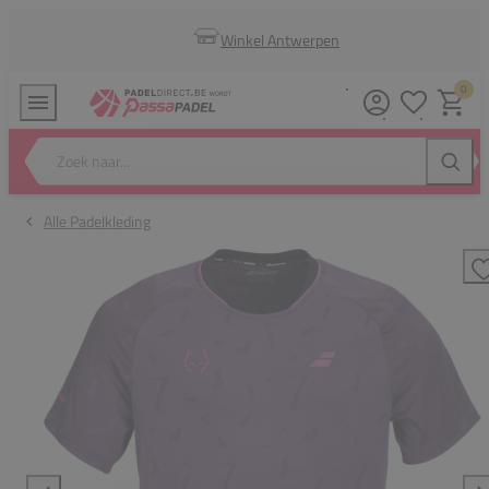
Winkel Antwerpen
0
Verlanglijstj
Winkel
Zoek naar...
Zoeke
Alle Padelkleding
T