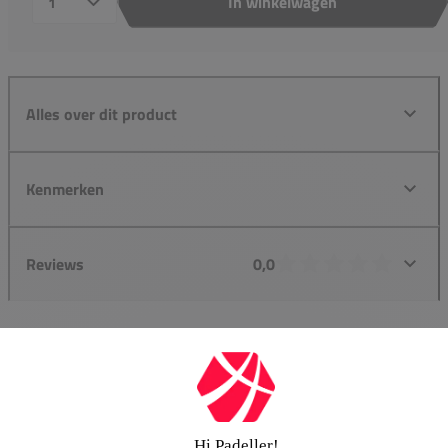
In winkelwagen
Aantal
Alles over dit product
Kenmerken
Reviews
0,0