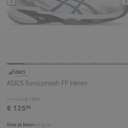
ASICS Sonicsmash FF Heren
€ 139
Adviesprijs:
95
€ 125
95
Kies je kleur
wit/grijs