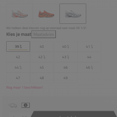
We hebben deze kleuren nog op voorraad voor maat 39 1/2!
Kies je maat
Maatadvies
39 ½
40
40 ½
41 ½
42
42 ½
43 ½
44
44 ½
45
46
46 ½
47
48
49
Nog maar 1 beschikbaar!
i