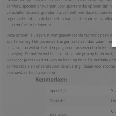
comfort, speciaal ontworpen voor sporters die op zoek zijn na
verschillende ondergronden. Asics heeft met deze schoen een
tegemoetkomt aan de behoeften van sporters die verschillen
aan comfort in te leveren.
Deze schoen is uitgerust met geavanceerde technologieën die
sportervaring. Het bovenwerk is gemaakt van duurzaam materi
pasvorm, terwijl de Gel-demping in de tussenzool schokken eff
beweging. De buitenzool biedt uitstekende grip op hardcourt, 
waardoor je met vertrouwen de baan op kunt. De normale pas
comfortabele en ondersteunende ervaring, ideaal voor sporters
betrouwbaarheid waarderen.
Kenmerken:
Speelstijl
Sta
Geslacht
He
Gr
Baansoort