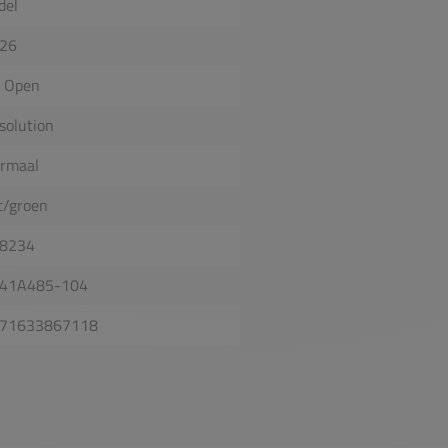
del
26
 Open
solution
rmaal
t/groen
8234
41A485-104
71633867118