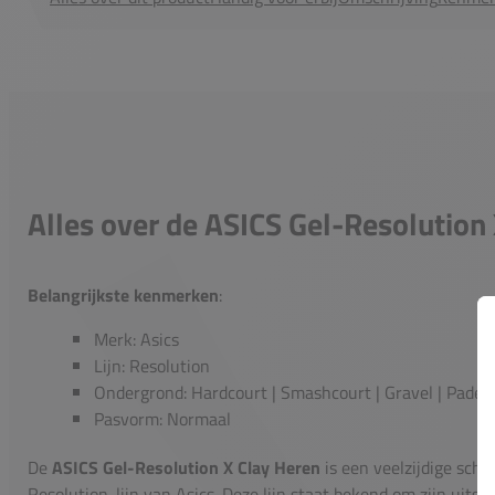
Alles over de ASICS Gel-Resolution
Belangrijkste kenmerken
:
Merk: Asics
Lijn: Resolution
Ondergrond: Hardcourt | Smashcourt | Gravel | Padel
Pasvorm: Normaal
De
ASICS Gel-Resolution X Clay Heren
is een veelzijdige sch
Resolution-lijn van Asics. Deze lijn staat bekend om zijn uitst