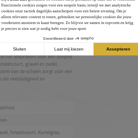
ar betrouwbare prestaties op
 model gecreëerd dat
de banen willen domineren zonder
 bijdragen aan een optimale
aal dat zorgt voor een stevige
ectief absorbeert voor een soepele
smashcourt, gravel en padel,
vorm van de schoen zorgt voor een
 die veelzijdigheid en
biliteit
ren
avel, Smashcourt, Kunstgras,