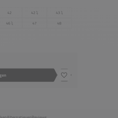
42
42 ½
43 ½
46 ½
47
48
agen
Toevoegen aan verlanglijstje
ken
Alternatieven
Reviews