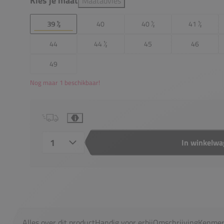
Kies je maat
Maatadvies
39 ½
40
40 ½
41 ½
44
44 ½
45
46
49
Nog maar 1 beschikbaar!
i
In winkelw
Aantal
Alles over dit product
Handig voor erbij
Omschrijving
Kenmer