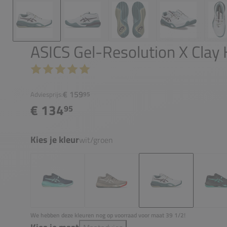
ASICS Gel-Resolution X Clay
€ 159
Adviesprijs:
95
€ 134
95
Kies je kleur
wit/groen
We hebben deze kleuren nog op voorraad voor maat 39 1/2!