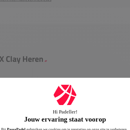
 X Clay Heren
oen uit de gerenommeerde
ekende balans tussen stabiliteit en