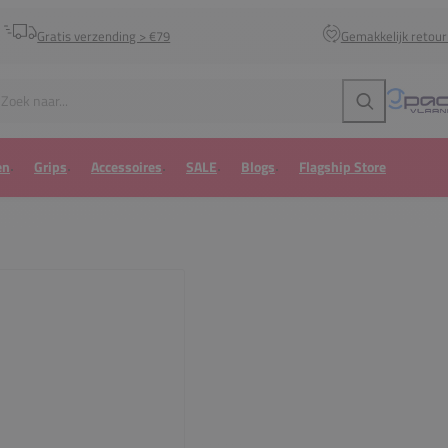
Gratis verzending > €79
Gemakkelijk retou
Zoeken
en
Grips
Accessoires
SALE
Blogs
Flagship Store