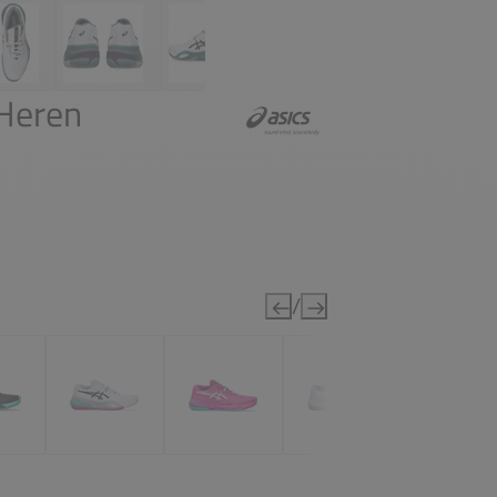
 Heren
/