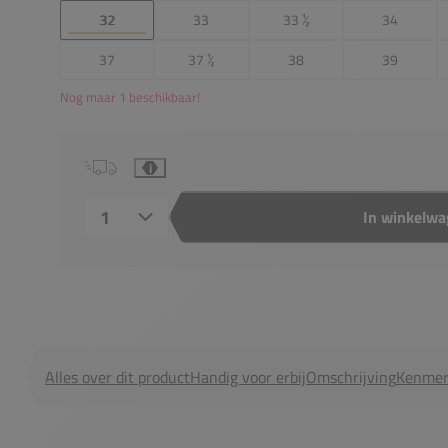
32
33
33 ½
34
37
37 ½
38
39
Nog maar 1 beschikbaar!
i
In winkelw
Aantal
Alles over dit product
Handig voor erbij
Omschrijving
Kenmer