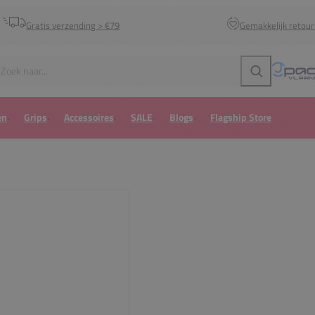
Gratis verzending > €79
Gemakkelijk retou
Zoeken
en
Grips
Accessoires
SALE
Blogs
Flagship Store