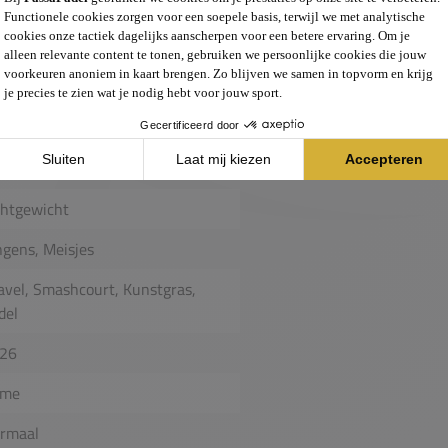
ogie in de tussenzool, wat zorgt
ve bewegingen. Het bovenwerk is
wijl de duurzame buitenzool zorgt
t, smashcourt en gravel. Met zijn
uning, essentieel voor snelle
chtgewicht
ngens, Meisjes
avel, Smashcourt, Kunstgras,
del
26
me
rmaal