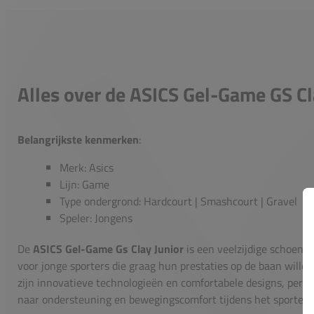
Alles over de ASICS Gel-Game GS Cl
Belangrijkste kenmerken
:
Merk: Asics
Lijn: Game
Type ondergrond: Hardcourt | Smashcourt | Gravel
Speler: Jongens
De
ASICS Gel-Game Gs Clay Junior
is een veelzijdige schoen u
voor jonge sporters die graag hun prestaties op de baan wille
zijn innovatieve technologieën en comfortabele designs, perfec
naar ondersteuning en bewegingscomfort tijdens het sporten.