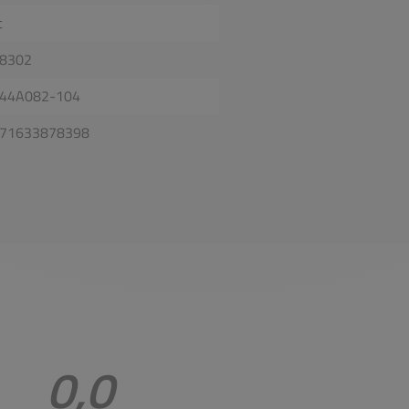
t
8302
44A082-104
71633878398
0,0