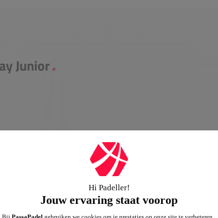
ay Junior
it de Asics Game-lijn, ontworpen
n verbeteren. Asics staat bekend om
t voor elke sporter die op zoek is