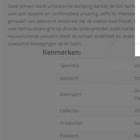
Deze schoen biedt uitstekende demping dankzij de Gel-technol
voor een soepele en comfortabele ervaring, zelfs bij intensie
gemaakt van ademend materiaal dat de voeten koel houdt, ter
voor betrouwbare grip op diverse ondergronden zoals hardcour
nauwsluitende pasvorm biedt de schoen stabiliteit en onderste
zijwaartse bewegingen op de baan.
Kenmerken:
Speelstijl
Li
Geslacht
Jo
Gr
Baansoort
Pa
Collectie
20
Productlijn
Ga
Pasvorm
No