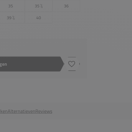
35
35 ½
36
39 ½
40
agen
Toevoegen aan verlanglijstje
ken
Alternatieven
Reviews