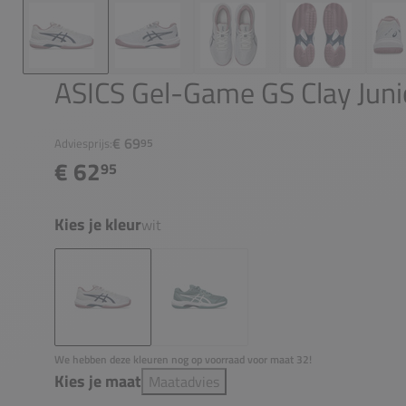
ASICS Gel-Game GS Clay Juni
€ 69
Adviesprijs:
95
€ 62
95
Kies je kleur
wit
We hebben deze kleuren nog op voorraad voor maat 32!
Kies je maat
Maatadvies