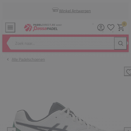
Winkel Antwerpen
0
Verlanglijstj
Winkel
Zoek naar...
Zoeke
Alle Padelschoenen
T