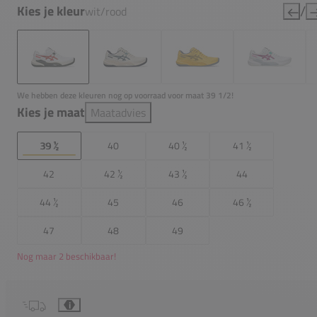
/
Kies je kleur
wit/rood
We hebben deze kleuren nog op voorraad voor maat 39 1/2!
Kies je maat
Maatadvies
39 ½
40
40 ½
41 ½
42
42 ½
43 ½
44
44 ½
45
46
46 ½
47
48
49
Nog maar 2 beschikbaar!
i