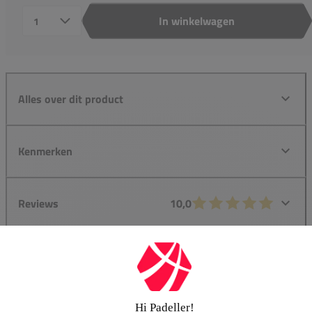
In winkelwagen
Aantal
Alles over dit product
Kenmerken
Reviews
10,0