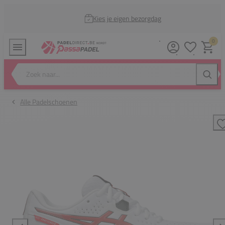
Kies je eigen bezorgdag
0
Verlanglijstj
Winkel
Zoek naar...
Zoeke
Alle Padelschoenen
T