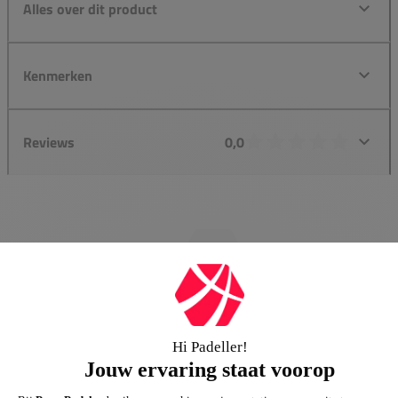
Alles over dit product
Kenmerken
Reviews
0,0
Groot assortiment
Gigantisch assortiment met meer dan 21.000+
artikelen