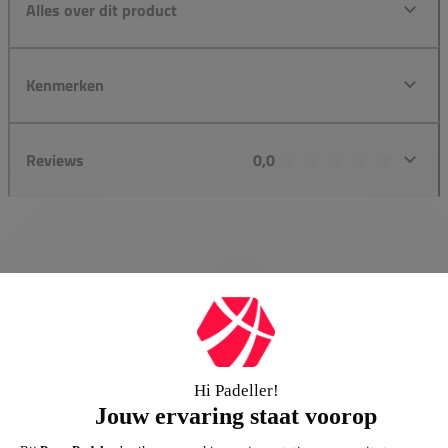
Alles over dit product
Kenmerken
Reviews
0,0
Groot assortiment
Gigantisch assortiment met meer dan 21.000+
artikelen