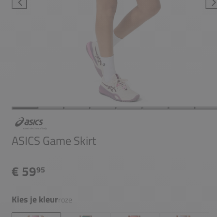
ASICS Game Skirt
€ 59
95
Kies je kleur
roze