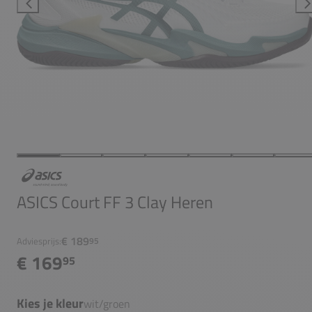
ASICS Court FF 3 Clay Heren
€ 189
Adviesprijs:
95
€ 169
95
Kies je kleur
wit/groen