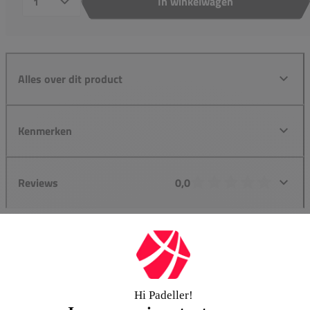
In winkelwagen
Aantal
Alles over dit product
Kenmerken
Reviews
0,0