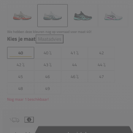
We hebben deze kleuren nog op voorraad voor maat 40!
Kies je maat
Maatadvies
40
40 ½
41 ½
42
42 ½
43 ½
44
44 ½
45
46
46 ½
47
48
49
Nog maar 1 beschikbaar!
i