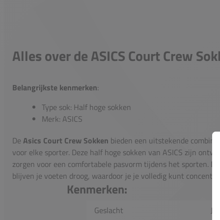
Alles over de ASICS Court Crew So
Belangrijkste kenmerken
:
Type sok: Half hoge sokken
Merk: ASICS
De
Asics Court Crew Sokken
bieden een uitstekende combina
voor elke sporter. Deze half hoge sokken van ASICS zijn ontwo
zorgen voor een comfortabele pasvorm tijdens het sporten. D
blijven je voeten droog, waardoor je je volledig kunt concentre
Kenmerken:
Geslacht
Jo