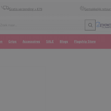
Gratis verzending > €79
Gemakkelijk retou
Zoeken
en
Grips
Accessoires
SALE
Blogs
Flagship Store