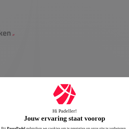
kken
tie van comfort en duurzaamheid
rpen voor langdurig gebruik en
ankzij het ademende materiaal
ren op je prestaties.
ngens, Meisjes, Heren, Dames