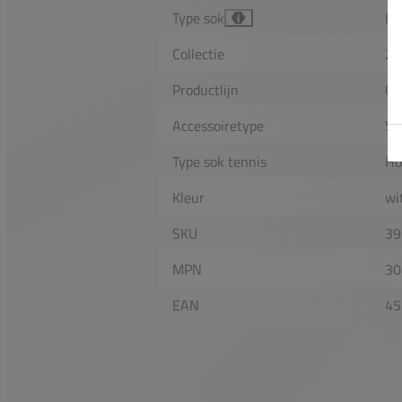
Type sok
Ha
i
Collectie
20
Productlijn
Co
Accessoiretype
So
Type sok tennis
Ho
Kleur
wi
SKU
39
MPN
30
EAN
45