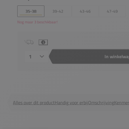
35-38
39-42
43-46
47-49
Nog maar 3 beschikbaar!
i
In winkelw
Aantal
Alles over dit product
Handig voor erbij
Omschrijving
Kenmer