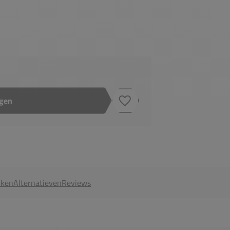
agen
Toevoegen aan verlanglijstje
ken
Alternatieven
Reviews