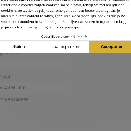
lf hoge sokken
26
urt
kken
ge sokken
t
1333
43A136-100
71633248665