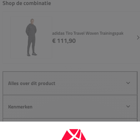
Shop de combinatie
adidas Tiro Travel Woven Trainingspak
€ 111,90
Alles over dit product
Kenmerken
Reviews
0,0