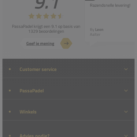
9.1
Razendsnelle levering!
PassaPadel krijgt een 9.1 op basis van
By
Leon
1329 beoordelingen
Aalter
Geef je mening
Customer service
PassaPadel
Winkels
Advies nodig?