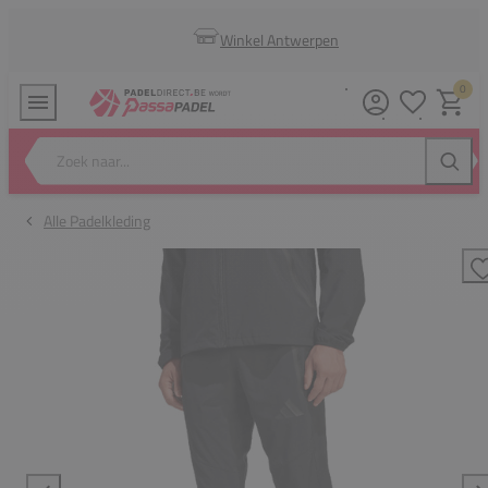
Winkel Antwerpen
0
Verlanglijstj
Winkel
Zoek naar...
Zoeke
Alle Padelkleding
T