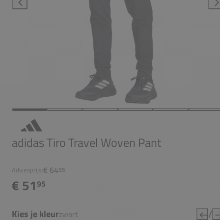
adidas Tiro Travel Woven Pant
€ 64
Adviesprijs:
95
€ 51
95
/
Kies je kleur
zwart