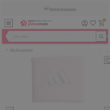
Winkel Antwerpen
0
Verlanglijstj
Winkel
Zoek naar...
Zoeke
Alle Accessoires
T