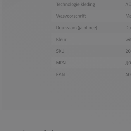
Technologie kleding
A
Wasvoorschrift
Ma
Duurzaam (ja of nee)
Du
Kleur
wi
SKU
20
MPN
JJ
EAN
40