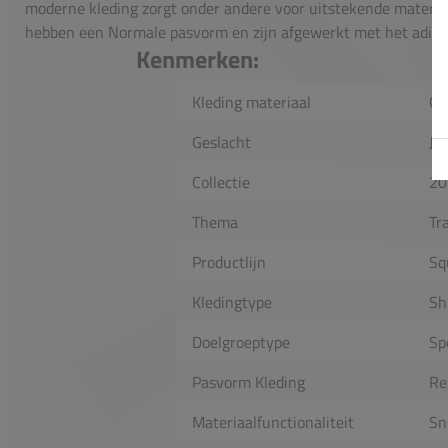
moderne kleding zorgt onder andere voor uitstekende material
hebben een Normale pasvorm en zijn afgewerkt met het adidas
Kenmerken:
Kleding materiaal
Ge
Geslacht
Jo
Collectie
20
Thema
Tr
Productlijn
Sq
Kledingtype
Sh
Doelgroeptype
Sp
Pasvorm Kleding
Re
Materiaalfunctionaliteit
Sn