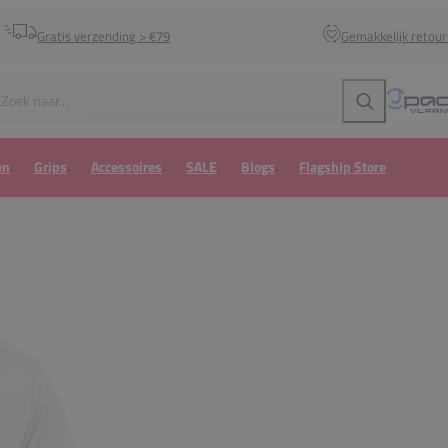
Gratis verzending > €79
Gemakkelijk retou
Zoeken
en
Grips
Accessoires
SALE
Blogs
Flagship Store