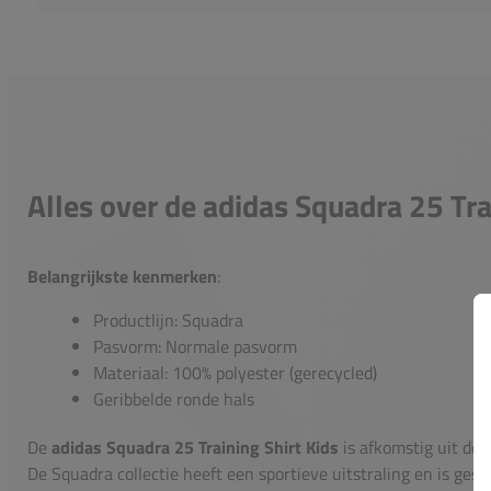
Alles over de adidas Squadra 25 Tra
Belangrijkste kenmerken
:
Productlijn: Squadra
Pasvorm: Normale pasvorm
Materiaal: 100% polyester (gerecycled)
Geribbelde ronde hals
De
adidas Squadra 25 Training Shirt Kids
is afkomstig uit de 
De Squadra collectie heeft een sportieve uitstraling en is gesc