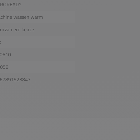
EROREADY
chine wassen warm
urzamere keuze
t
0610
0058
67891523847