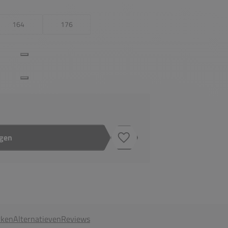
164
176
agen
Toevoegen aan verlanglijstje
ken
Alternatieven
Reviews