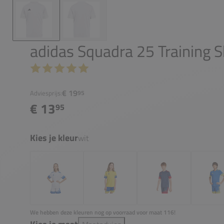
adidas Squadra 25 Training Sh
€ 19
Adviesprijs:
95
€ 13
95
Kies je kleur
wit
We hebben deze kleuren nog op voorraad voor maat 116!