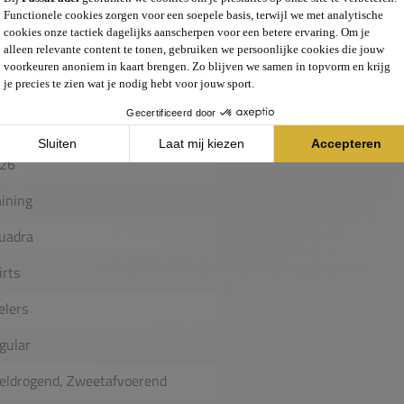
en. Shirts van de Squadra collectie
 logo.
recycled polyester
ngens, Meisjes
26
aining
uadra
irts
elers
gular
eldrogend, Zweetafvoerend