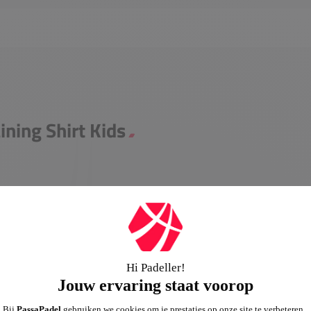
ining Shirt Kids
Squadra kledingcollectie van adidas.
hikt voor spelers van elk niveau. De