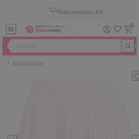
Gratis verzending > €79
0
Verlanglijstj
Winkel
Zoek naar...
Zoeke
Alle Padelkleding
T