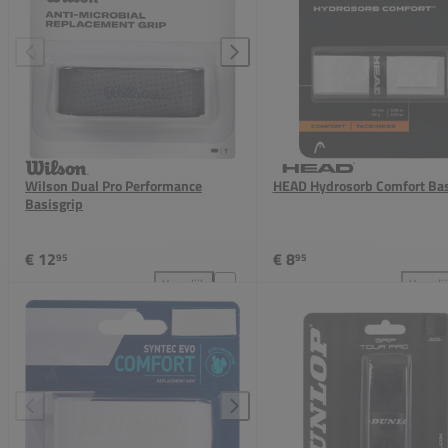
Wilson Dual Pro Performance
HEAD Hydrosorb Comfort Bas
Basisgrip
€ 12
€ 8
95
95
Vergelijk
Vergeli
Wilson Dual Pro Performance Basisgrip toevoegen a
HEA