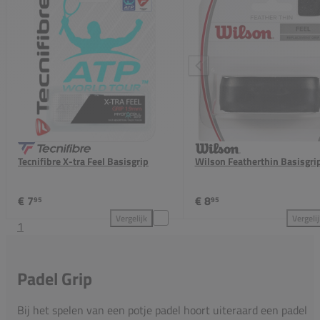
Tecnifibre X-tra Feel Basisgrip
Wilson Featherthin Basisgri
€ 7
€ 8
95
95
Vergelijk
Vergeli
1
Tecnifibre X-tra Feel Basisgrip toevoegen aan vergel
Wil
Padel Grip
Bij het spelen van een potje padel hoort uiteraard een padel