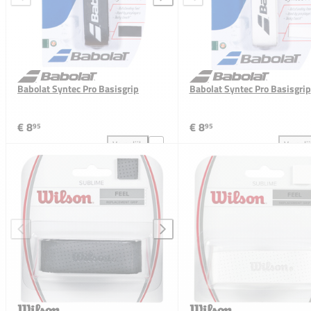
Babolat Syntec Pro Basisgrip
Babolat Syntec Pro Basisgrip
€ 8
€ 8
95
95
Vergelijk
Vergeli
Babolat Syntec Pro Basisgrip toevoegen aan vergeli
Bab