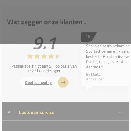
Wat zeggen onze klanten
9.1
10
Snelle en betrouwbare ser
Sportschoenen en kniela
besteld: - Goede prijs-kwal
Duidelijke en juiste info o
PassaPadel krijgt een 9.1 op basis van
Aanrader!
1322 beoordelingen
By
Maïté
Antwerpen
Geef je mening
Customer service