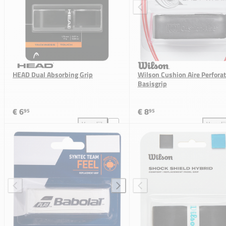
HEAD Dual Absorbing Grip
Wilson Cushion Aire Perfora
Basisgrip
€ 6
€ 8
95
95
Vergelijk
Vergeli
HEAD Dual Absorbing Grip toevoegen aan vergelijki
Wil