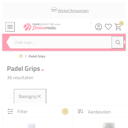
Winkel Antwerpen
0
Verlanglijstj
Winkel
Zoek naar...
Zoeke
Padel Grips
Padel Grips
36 resultaten
Basisgrip
Filter
1