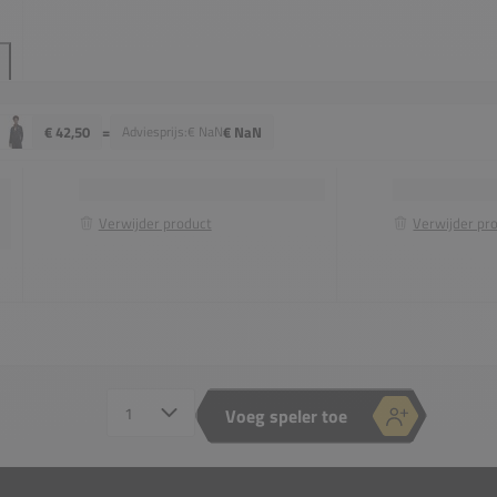
€ 42,50
=
Adviesprijs:
€ NaN
€ NaN
Verwijder product
Verwijder pr
Nike Court Victory Tank
Nike Club Fleece Mid-Rise Pant
Aantal spelers
Voeg speler toe