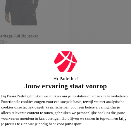
eritage Full Zip Jacket
85
00
In winkelwagen