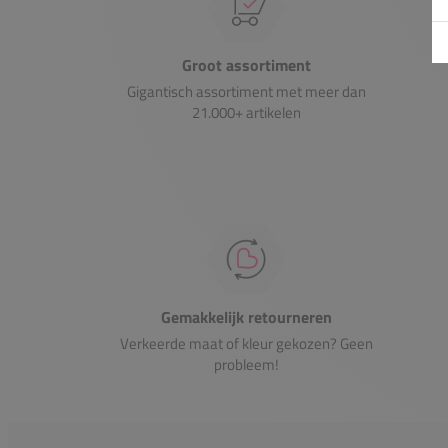
Groot assortiment
Gigantisch assortiment met meer dan
21.000+ artikelen
Gemakkelijk retourneren
Verkeerde maat of kleur gekozen? Geen
probleem!