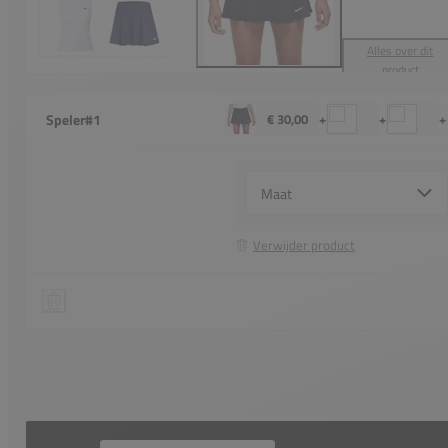
Alles over dit
product
Speler
#1
€ 30,00
+
+
+
Select {option} for {name}
Verwijder product
Nike Court Victory Flouncy Skirt
Speler 1 verwijderen