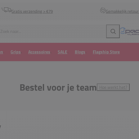
Gratis verzending > €79
Gemakkelijk retou
Zoeken
en
Grips
Accessoires
SALE
Blogs
Flagship Store
Bestel voor je team
Hoe werkt het?
y