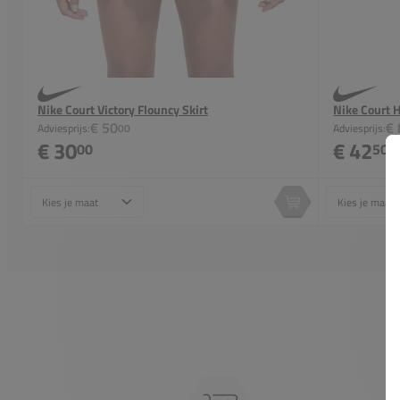
Nike Court Victory Flouncy Skirt
Nike Court H
€ 50
€ 
Adviesprijs:
00
Adviesprijs:
€ 30
€ 42
00
50
Maat
Maat
In winkelwagen