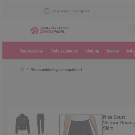
Kies je eigen bezorgdag
Zoek naar...
Padelrackets
Padelschoenen
Kleding
Tassen
Ball
Nike teamkleding damespakket 5
Nike Court
Victory Flounc
Skirt