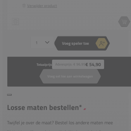
Verwijder product
Sjeng Sports Bay Tee
Speler 1 verwijderen
Spe
Aantal spelers
Voeg speler toe
€ 54,90
Adviesprijs:
€ 96,95
Totaalprijs
Voeg set toe aan winkelwagen
Losse maten bestellen*
Twijfel je over de maat? Bestel los andere maten mee