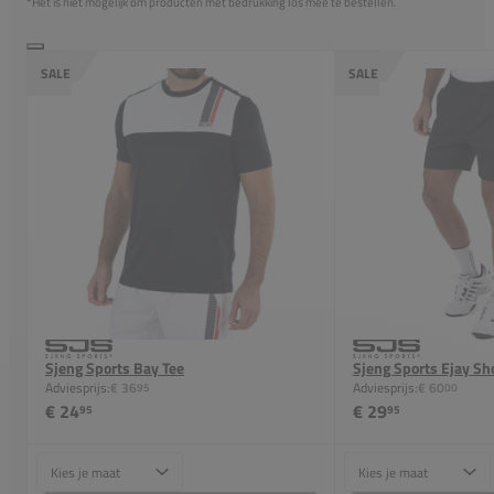
*Het is niet mogelijk om producten met bedrukking los mee te bestellen.
SALE
SALE
Sjeng Sports Bay Tee
Sjeng Sports Ejay Sh
Adviesprijs:
€ 36
Adviesprijs:
€ 60
95
00
€ 24
€ 29
95
95
Maat
Maat