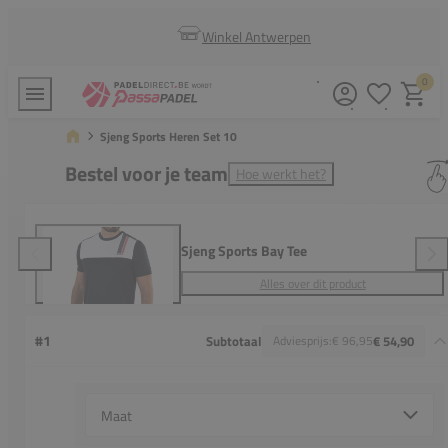
Winkel Antwerpen
0
Verlanglijstj
Winkel
Sjeng Sports Heren Set 10
Bestel voor je team
Hoe werkt het?
Sjeng Sports Bay Tee
Alles over dit product
#1
Subtotaal
Adviesprijs:
€ 96,95
€ 54,90
Select {option} for {name}