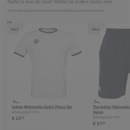
Twijfel je over de maat? Bestel los andere maten mee
*Het is niet mogelijk om producten met bedrukking los mee te bestellen.
SALE
SALE
Indian Maharadja Kadiri Pique Tee
The Indian Maharadja
Heren
Adviesprijs:
€ 45
00
Adviesprijs:
€ 39
€ 22
95
50
€ 31
95