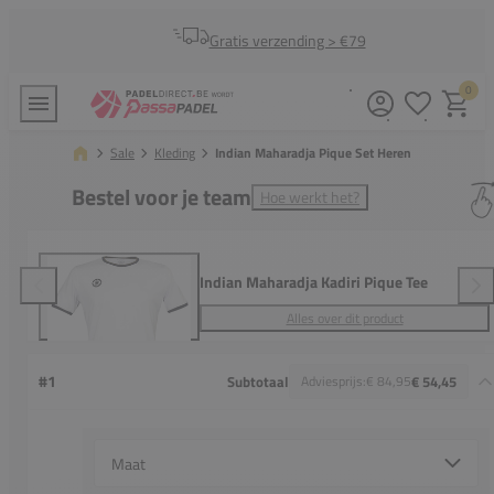
Gratis verzending > €79
0
Verlanglijstj
Winkel
Sale
Kleding
Indian Maharadja Pique Set Heren
Bestel voor je team
Hoe werkt het?
Indian Maharadja Kadiri Pique Tee
Alles over dit product
#1
Subtotaal
Adviesprijs:
€ 84,95
€ 54,45
Select {option} for {name}