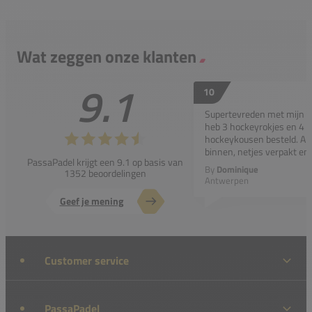
Wat zeggen onze klanten
9.1
10
Supertevreden met mijn bes
heb 3 hockeyrokjes en 4 p
hockeykousen besteld. All
binnen, netjes verpakt en..
PassaPadel krijgt een 9.1 op basis van
By
Dominique
1352 beoordelingen
Antwerpen
Geef je mening
Customer service
PassaPadel