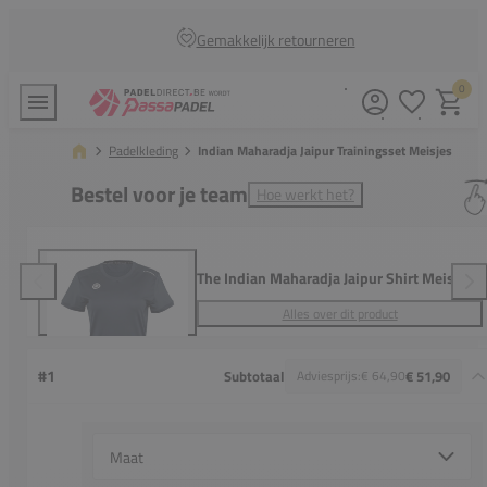
Gemakkelijk retourneren
0
Verlanglijstj
Winkel
Padelkleding
Indian Maharadja Jaipur Trainingsset Meisjes
Bestel voor je team
Hoe werkt het?
The Indian Maharadja Jaipur Shirt Meisjes
Alles over dit product
#1
Subtotaal
Adviesprijs:
€ 64,90
€ 51,90
Select {option} for {name}