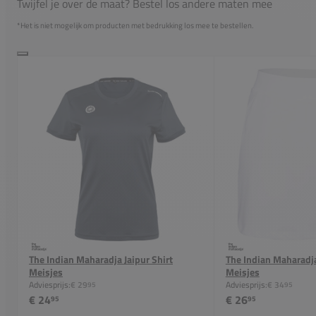
Twijfel je over de maat? Bestel los andere maten mee
*Het is niet mogelijk om producten met bedrukking los mee te bestellen.
The Indian Maharadja Jaipur Shirt
The Indian Maharadja
Meisjes
Meisjes
Adviesprijs:
€ 29
Adviesprijs:
€ 34
95
95
€ 24
€ 26
95
95