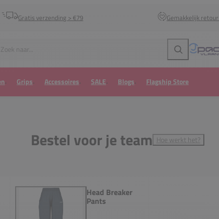
Gratis verzending > €79
Gemakkelijk retou
Zoeken
en
Grips
Accessoires
SALE
Blogs
Flagship Store
Bestel voor je team
Hoe werkt het?
Head Breaker
Pants