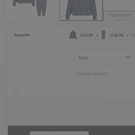
Alles over dit
product
Speler
#1
€ 65,95
+
€ 56,95
=
Ad
Select {option} for {name}
Verwijder product
HEAD Breaker Jacket
Speler 1 verwijderen