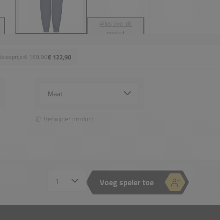
Alles over dit
product
viesprijs:
€ 169,90
€ 122,90
Select {option} for {name}
Verwijder product
Head Breaker Pants
Aantal spelers
Voeg speler toe