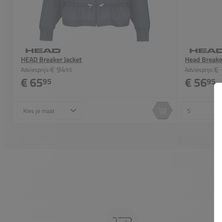
HEAD Breaker Jacket
Head Breake
€ 94
€ 
Adviesprijs:
95
Adviesprijs:
€ 65
€ 56
95
95
Maat
Maat
In winkelwagen