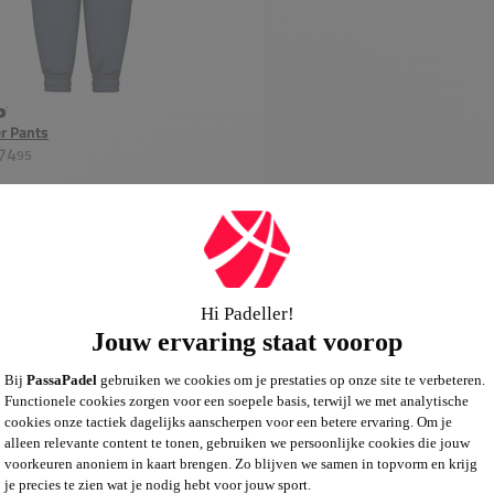
r Pants
74
95
In winkelwagen