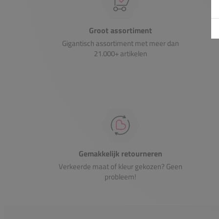
Groot assortiment
Gigantisch assortiment met meer dan
21.000+ artikelen
Gemakkelijk retourneren
Verkeerde maat of kleur gekozen? Geen
probleem!