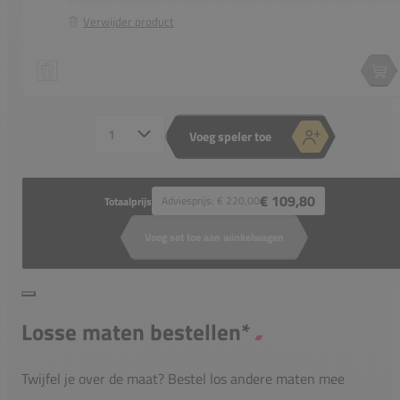
Verwijder product
Bidi Badu Crew Jacket
Speler 1 verwijderen
Spe
Aantal spelers
Voeg speler toe
€ 109,80
Adviesprijs:
€ 220,00
Totaalprijs
Voeg set toe aan winkelwagen
Losse maten bestellen*
Twijfel je over de maat? Bestel los andere maten mee