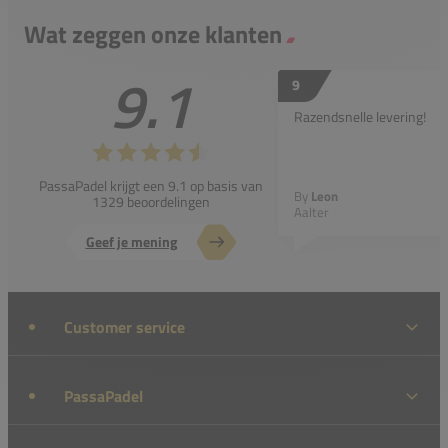
Wat zeggen onze klanten
9.1
9
Razendsnelle levering!
PassaPadel krijgt een 9.1 op basis van
By
Leon
1329 beoordelingen
Aalter
Geef je mening
Customer service
PassaPadel