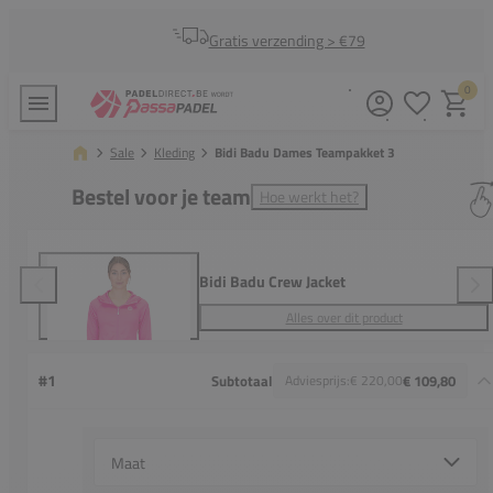
Gratis verzending > €79
0
Verlanglijstj
Winkel
Sale
Kleding
Bidi Badu Dames Teampakket 3
Bestel voor je team
Hoe werkt het?
Bidi Badu Crew Jacket
Alles over dit product
#1
Subtotaal
Adviesprijs:
€ 220,00
€ 109,80
Select {option} for {name}