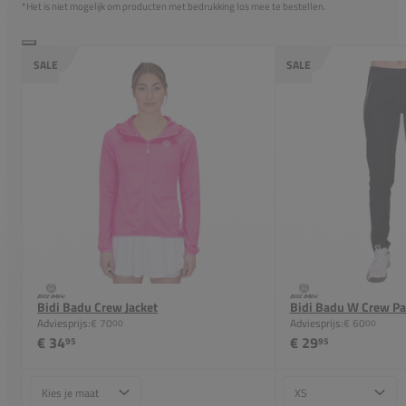
*Het is niet mogelijk om producten met bedrukking los mee te bestellen.
SALE
SALE
Bidi Badu Crew Jacket
Bidi Badu W Crew Pa
Adviesprijs:
€ 70
Adviesprijs:
€ 60
00
00
€ 34
€ 29
95
95
Maat
Maat