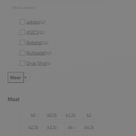
Merk zoeken
adidas
(40)
ASICS
(65)
Babolat
(26)
Bullpadel
(49)
Drop Shot
(4)
Meer
Maat
40
40 ⅔
41 ⅓
42
42 ⅔
43 ⅓
44
44 ⅔