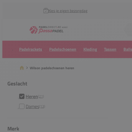
Kies je eigen bezorgdag
Zoek naar...
Padelrackets
Padelschoenen
Kleding
Tassen
Ball
Wilson padelschoenen heren
Geslacht
Heren
(21)
Dames
(13)
Merk