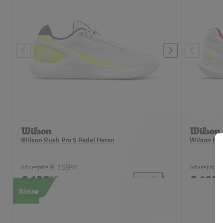
Wilson Rush Pro 5 Padel Heren
Wilson Hur
€ 159
Adviesprijs:
95
Adviesprijs:
€ 127
€ 103
95
9
Vergelijk
Wilson Rush Pro 5 Padel Her
Nieuw