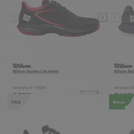
Wilson Hurakn Lite Heren
Wilson Bel
€ 100
Adviesprijs:
00
Adviesprijs:
€ 79
€ 115
95
9
Vergelijk
Wilson Hurakn Lite Heren to
SALE
Nieuw