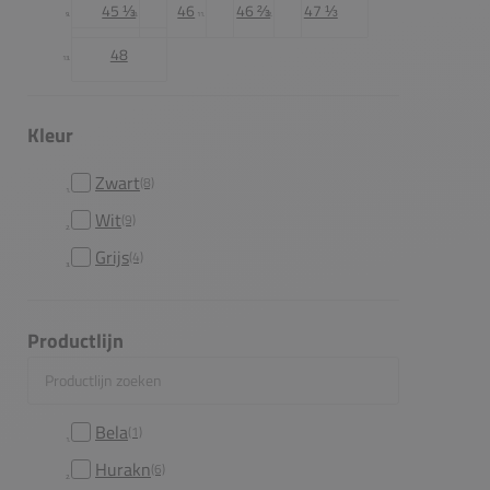
45 ⅓
46
46 ⅔
47 ⅓
48
Kleur
Zwart
(8)
Wit
(9)
Grijs
(4)
Productlijn
Productlijn zoeken
Bela
(1)
Hurakn
(6)