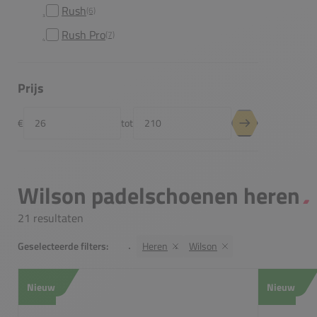
Rush
(6)
Rush Pro
(7)
Prijs
€
tot
Minimumprijs
Maximumprijs
Prijsfilter toepas
Wilson padelschoenen heren
21 resultaten
Geselecteerde filters:
Heren
Wilson
Nieuw
Nieuw