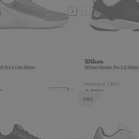
h Pro 5 Clay Heren
Wilson Hurakn Pro 2.0 Heren
€ 130
Adviesprijs:
00
€ 77
5
95
Vergelijk
evoegen aan vergelijking
Wilson Rush Pro 5 Clay Heren toevoegen aan verge
SALE