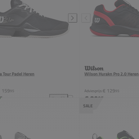
a Tour Padel Heren
Wilson Hurakn Pro 2.0 Heren
€ 159
€ 129
95
Adviesprijs:
95
€ 89
5
95
Vergelijk
evoegen aan vergelijking
Wilson Bela Tour Padel Heren toevoegen aan verge
SALE