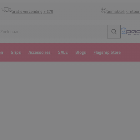
Gratis verzending > €79
Gemakkelijk retou
Zoeken
en
Grips
Accessoires
SALE
Blogs
Flagship Store