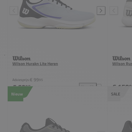
Wilson Hurakn Lite Heren
Wilson Rus
€ 99
Adviesprijs:
95
€ 159
€ 68
9
95
Vergelijk
Wilson Hurakn Lite Heren to
Nieuw
SALE