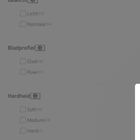
Licht
(25)
Normaal
(34)
Bladprofiel
i
Glad
(26)
Ruw
(33)
Hardheid
i
Soft
(35)
Medium
(23)
Hard
(2)