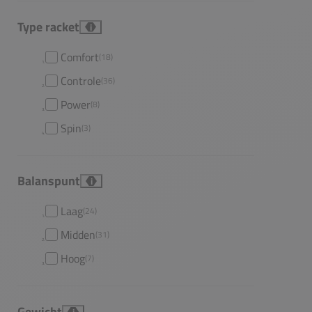
Type racket
i
Comfort
(18)
Controle
(36)
Power
(8)
Spin
(3)
Balanspunt
i
Laag
(24)
Midden
(31)
Hoog
(7)
Gewicht
i