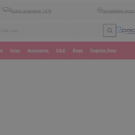
Gratis verzending > €79
Gemakkelijk retou
Zoeken
en
Grips
Accessoires
SALE
Blogs
Flagship Store