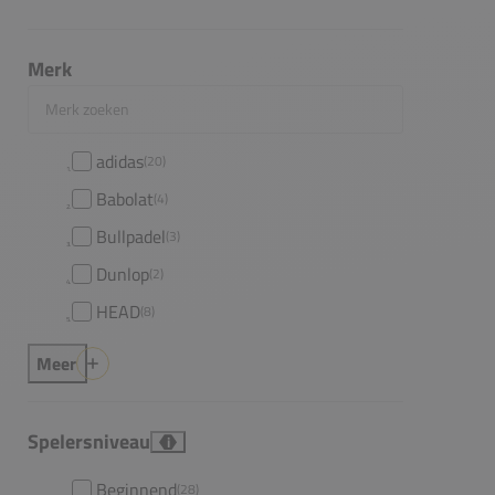
Merk
Merk zoeken
adidas
(20)
Babolat
(4)
Bullpadel
(3)
Dunlop
(2)
HEAD
(8)
Meer
Spelersniveau
i
Beginnend
(28)