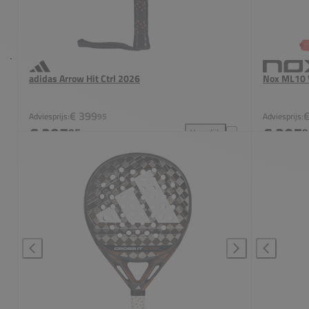
adidas Arrow Hit Ctrl 2026
Nox ML10 
€ 399
Adviesprijs:
95
Adviesprijs:
€ 297
€ 205
95
9
Vergelijk
adidas Arrow Hit Ctrl 2026 t