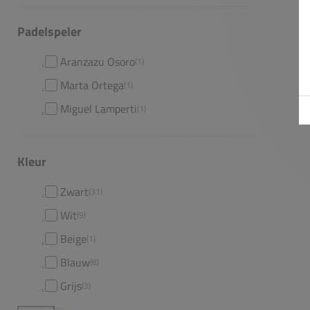
Padelspeler
Aranzazu Osoro
(1)
Marta Ortega
(1)
Miguel Lamperti
(1)
Kleur
Zwart
(31)
Wit
(9)
Beige
(1)
Blauw
(8)
Grijs
(3)