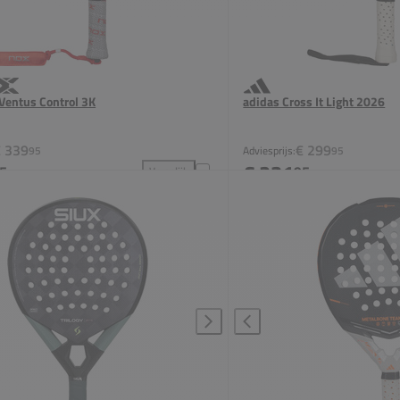
Ventus Control 3K
adidas Cross It Light 2026
€ 339
€ 299
95
Adviesprijs:
95
€ 231
5
95
Vergelijk
oevoegen aan vergelijking
Nox ML10 Ventus Control 3K toevoegen aan vergel