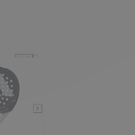
Vergelijk
ijking
adidas Cross It Light 2026 toevoegen aan vergelijking