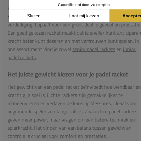
Het padel racket is jouw belangrijkste gereedschap op de baan
Hoe het racket reageert bij slagen, bij smashen of tijdens
verdediging, bepaalt voor een groot deel je gevoel en prestatie
Een goed gekozen racket maakt dat je sneller kunt anticiperen
kracht beter kunt doseren en met vertrouwen kunt spelen. In
ons assortiment vind je zowel
senior padel rackets
en
junior
padel rackets
.
Het juiste gewicht kiezen voor je padel racket
Het gewicht van een padel racket beïnvloedt hoe wendbaar en
krachtig je spel is. Lichte rackets zijn gemakkelijker te
manoeuvreren en verlagen de kans op blessures, ideaal voor
beginnende spelers en lange rallies. Zwaardere padel rackets
geven meer power, maar vragen om een betere techniek en
spierkracht. Het vinden van een balans tussen gewicht en
controle is cruciaal voor comfort en prestaties.