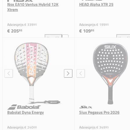
Nox EA10 Ventus Hybrid 12K
HEAD Alpha XTR 25
Xtrem
Adviesprijs:
€ 339
Adviesprijs:
€ 199
95
95
€ 205
€ 109
95
95
Vergelijk
Vergeli
Nox EA10 Ventus Hybrid 12K Xtrem toevoegen aan v
HEA
Babolat Dyna Energy
Siux Pegasus Pro 2026
Adviesprijs:
€ 240
Adviesprijs:
€ 349
00
95