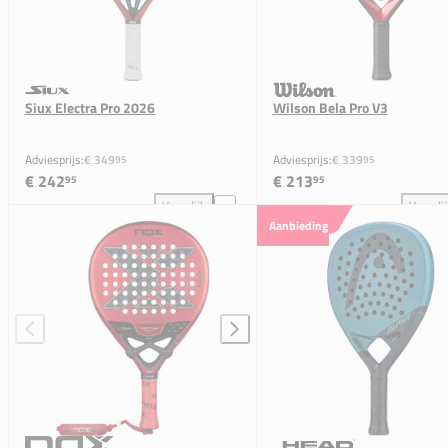
Siux Electra Pro 2026
Wilson Bela Pro V3
Adviesprijs:
€ 349
Adviesprijs:
€ 339
95
95
€ 242
€ 213
95
95
Vergelijk
Vergeli
Siux Electra Pro 2026 toevoegen aan vergelijking
Wil
Aanbieding