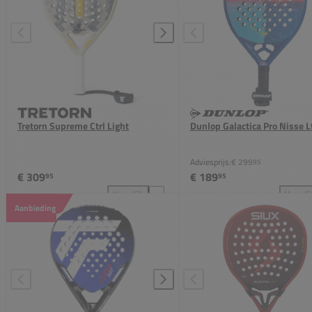
Tretorn Supreme Ctrl Light
Dunlop Galactica Pro Nisse L
Adviesprijs:
€ 299
95
€ 309
€ 189
95
95
Vergelijk
Vergeli
Tretorn Supreme Ctrl Light toevoegen aan vergelijk
Dun
Aanbieding