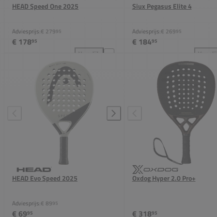
HEAD Speed One 2025
Siux Pegasus Elite 4
Adviesprijs:
€ 279
Adviesprijs:
€ 269
95
95
€ 178
€ 184
95
95
Vergelijk
Vergeli
HEAD Speed One 2025 toevoegen aan vergelijking
Siu
HEAD Evo Speed 2025
Oxdog Hyper 2.0 Pro+
Adviesprijs:
€ 89
95
€ 69
€ 318
95
95