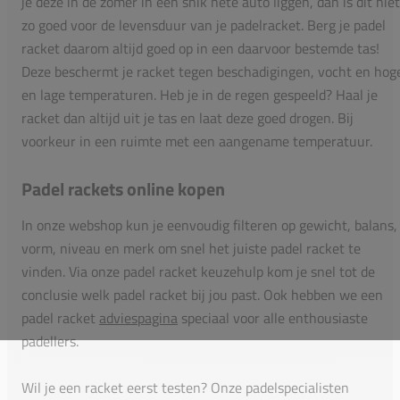
je deze in de zomer in een snik hete auto liggen, dan is dit niet
zo goed voor de levensduur van je padelracket. Berg je padel
racket daarom altijd goed op in een daarvoor bestemde tas!
Deze beschermt je racket tegen beschadigingen, vocht en hog
en lage temperaturen. Heb je in de regen gespeeld? Haal je
racket dan altijd uit je tas en laat deze goed drogen. Bij
voorkeur in een ruimte met een aangename temperatuur.
Padel rackets online kopen
In onze webshop kun je eenvoudig filteren op gewicht, balans,
vorm, niveau en merk om snel het juiste padel racket te
vinden. Via onze padel racket keuzehulp kom je snel tot de
conclusie welk padel racket bij jou past. Ook hebben we een
padel racket
adviespagina
speciaal voor alle enthousiaste
padellers.
Wil je een racket eerst testen? Onze padelspecialisten