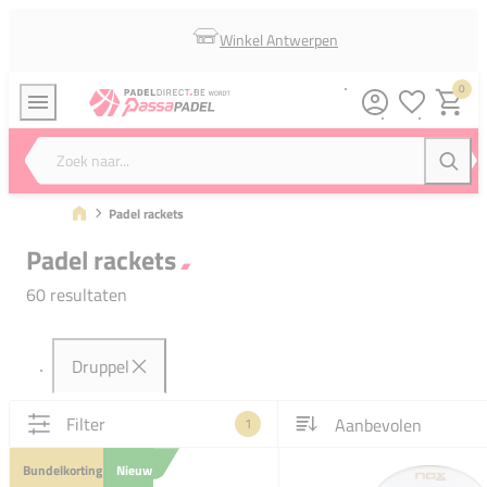
Winkel Antwerpen
0
Verlanglijstj
Winkel
Zoek naar...
Zoeke
Padel rackets
Padel rackets
60 resultaten
Druppel
Filter
1
Bundelkorting
Nieuw