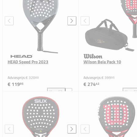
HEAD Speed Pro 2023
Wilson Bela Pack 10
Adviesprijs:
€ 320
Adviesprijs:
€ 399
00
95
€ 119
€ 274
95
42
Vergelijk
Vergeli
HEAD Speed Pro 2023 toevoegen aan vergelijking
Wil