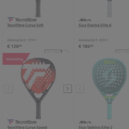
Tecnifibre Curva Soft
Siux Electra Elite 6
Adviesprijs:
€ 199
Adviesprijs:
€ 269
95
95
€ 126
€ 184
95
95
Vergelijk
Vergeli
Tecnifibre Curva Soft toevoegen aan vergelijking
Siu
Aanbieding
Tecnifibre Curva Speed
Siux Valkiria Elite 2