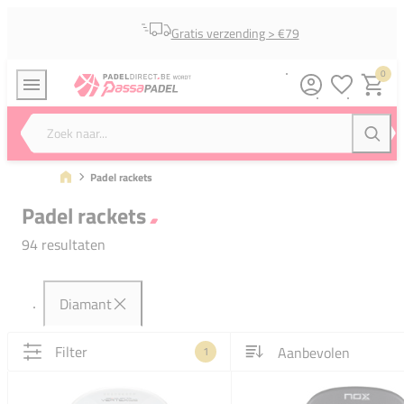
Gratis verzending > €79
0
Verlanglijstj
Winkel
Zoek naar...
Zoeke
Padel rackets
Padel rackets
94 resultaten
Diamant
Filter
1