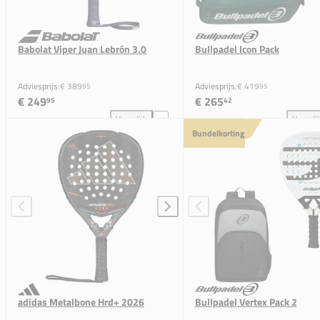
Babolat Viper Juan Lebrón 3.0
Bullpadel Icon Pack
Adviesprijs:
€ 389
Adviesprijs:
€ 419
95
95
€ 249
€ 265
95
42
Vergelijk
Vergeli
Babolat Viper Juan Lebrón 3.0 toevoegen aan vergel
Bul
Bundelkorting
adidas Metalbone Hrd+ 2026
Bullpadel Vertex Pack 2