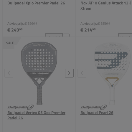
Bullpadel Xplo Premier Padel 26
Nox AT10 Genius Attack 12K
Xtrem
Adviesprijs:
€ 399
Adviesprijs:
€ 359
95
95
€ 249
€ 214
95
95
Vergelijk
Vergeli
Bullpadel Xplo Premier Padel 26 toevoegen aan verg
Nox
SALE
Bullpadel Vertex 05 Geo Premier
Bullpadel Pearl 26
Padel 26