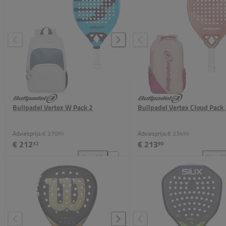
Bullpadel Vertex W Pack 2
Bullpadel Vertex Cloud Pack 
Adviesprijs:
€ 370
Adviesprijs:
€ 334
95
95
€ 212
€ 213
32
90
Vergelijk
Vergeli
Bullpadel Vertex W Pack 2 toevoegen aan vergelijki
Bul