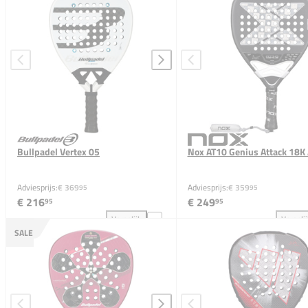
Bullpadel Vertex 05
Nox AT10 Genius Attack 18K
Adviesprijs:
€ 369
Adviesprijs:
€ 359
95
95
€ 216
€ 249
95
95
Vergelijk
Vergeli
Bullpadel Vertex 05 toevoegen aan vergelijking
Nox
SALE