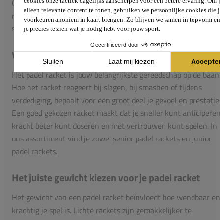
Of je nu net begint of al jaren op de baan staat, het juiste
racket is essentieel voor controle, power en precisie tijdens he
spel.
Waarom een geschikt padel racket zo belangrijk is
Het padel racket is jouw belangrijkste gereedschap op de baan
Hoe het racket reageert bij slagen, bij smashen of tijdens
verdediging, bepaalt voor een groot deel je gevoel en prestatie
Een goed gekozen racket maakt dat je sneller kunt anticiperen
kracht beter kunt doseren en met vertrouwen kunt spelen. In
ons assortiment vind je zowel
senior padel rackets
en
junior
padel rackets
.
Het juiste gewicht kiezen voor je padel racket
Het gewicht van een padel racket beïnvloedt hoe wendbaar en
krachtig je spel is. Lichte rackets zijn gemakkelijker te