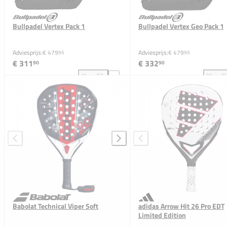
Bullpadel Vertex Pack 1
Bullpadel Vertex Geo Pack 1
Adviesprijs:
€ 479
Adviesprijs:
€ 479
95
95
€ 311
€ 332
90
90
Vergelijk
Vergeli
Bullpadel Vertex Pack 1 toevoegen aan vergelijking
Bul
Babolat Technical Viper Soft
adidas Arrow Hit 26 Pro EDT
Limited Edition