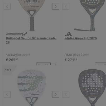
Bullpadel Neuron 02 Premier Padel
adidas Arrow Hit 2026
26
Adviesprijs:
€ 399
Adviesprijs:
€ 399
95
95
€ 265
€ 271
95
95
Vergelijk
Vergeli
Bullpadel Neuron 02 Premier Padel 26 toevoegen aa
adi
SALE